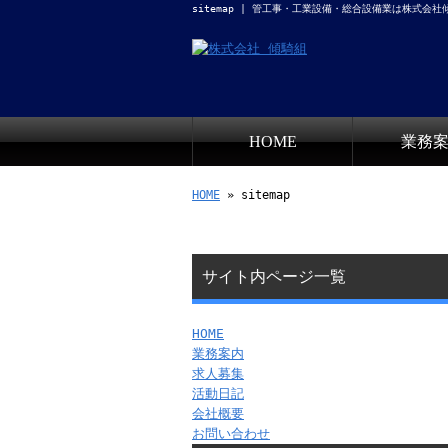
sitemap | 管工事・工業設備・総合設備業は株式会
HOME
業務
HOME
» sitemap
サイト内ページ一覧
HOME
業務案内
求人募集
活動日記
会社概要
お問い合わせ