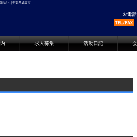
社傾騎組へ│千葉県成田市
案内
求人募集
活動日記