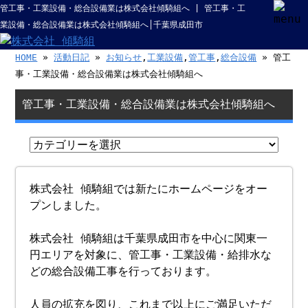
管工事・工業設備・総合設備業は株式会社傾騎組へ | 管工事・工
業設備・総合設備業は株式会社傾騎組へ│千葉県成田市
HOME
»
活動日記
»
お知らせ
,
工業設備
,
管工事
,
総合設備
» 管工
事・工業設備・総合設備業は株式会社傾騎組へ
管工事・工業設備・総合設備業は株式会社傾騎組へ
株式会社 傾騎組では新たにホームページをオー
プンしました。
株式会社 傾騎組は千葉県成田市を中心に関東一
円エリアを対象に、管工事・工業設備・給排水な
どの総合設備工事を行っております。
人員の拡充を図り、これまで以上にご満足いただ